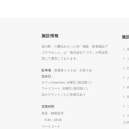
施設情報
施
道の駅・八幡浜みなっと内「物販・飲食施設ア
ゴラマルシェ」は「株式会社アゴラ」が民設民
営にて運営しております。
駐車場
：普通車１９２台・大型３台
定休日
：
カ
カフェchouchou: 火曜日 (祝日除く)
フードコート: 水曜日 (祝日除く)
ほかテナントごとに休業日あり
営業時間
産直・物産販売
8:30～18:00
Cof
フードコート