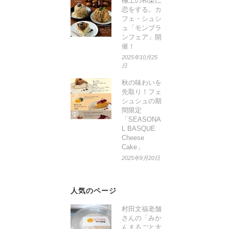
極上の和栗に
恋をする。カ
フェ・シュシ
ュ「モンブラ
ンフェア」開
催！
2025年10月25
日
秋の味わいを
先取り！フェ
シュシュの期
間限定
「SEASONA
L BASQUE
Cheese
Cake」
2025年9月20日
人気のページ
村田文福老舗
さんの「みか
んまるごと大