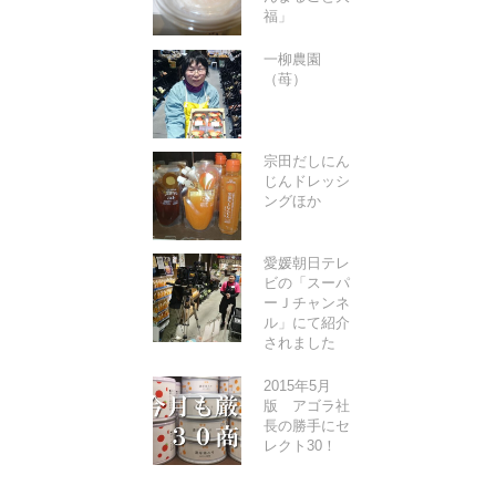
福」
一柳農園
（苺）
宗田だしにん
じんドレッシ
ングほか
愛媛朝日テレ
ビの「スーパ
ーＪチャンネ
ル」にて紹介
されました
2015年5月
版 アゴラ社
長の勝手にセ
レクト30！