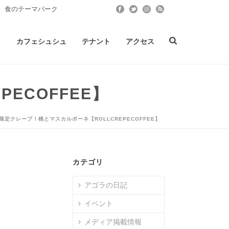
 食のテーマパーク
ト
カフェシュシュ
テナント
アクセス
ECOFFEE】
節限定クレープ！桃とマスカルポーネ【ROLLCREPECOFFEE】
カテゴリ
アゴラの日記
イベント
メディア掲載情報