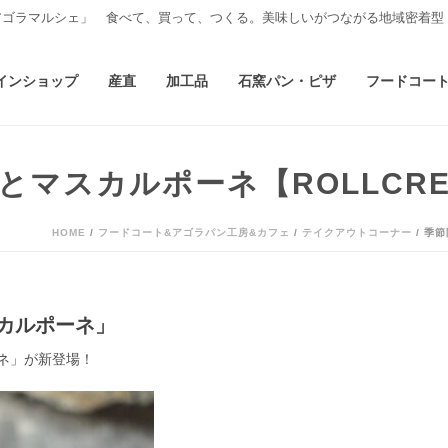
アゴラマルシェ」 食べて、買って、つくる。美味しいがつながる地域密着型
インショップ
産直
加工品
石窯パン・ピザ
フードコー
マスカルポーネ【ROLLCREP
HOME
/
フードコート&アゴラパン工房&カフェ
/
テイクアウトコーナー
/ 季
マスカルポーネ」
ネ」が新登場！