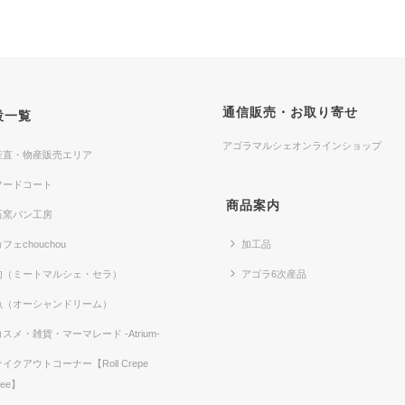
通信販売・お取り寄せ
設一覧
アゴラマルシェオンラインショップ
産直・物産販売エリア
フードコート
商品案内
石窯パン工房
フェchouchou
加工品
肉（ミートマルシェ・セラ）
アゴラ6次産品
魚（オーシャンドリーム）
コスメ・雑貨・マーマレード -Atrium-
テイクアウトコーナー【Roll Crepe
fee】