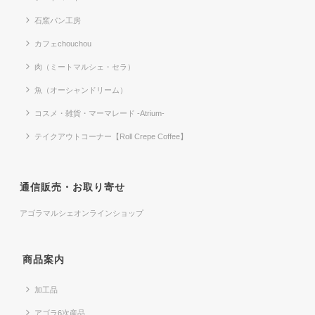
石窯パン工房
カフェchouchou
肉（ミートマルシェ・セラ）
魚（オーシャンドリーム）
コスメ・雑貨・マーマレード -Atrium-
テイクアウトコーナー【Roll Crepe Coffee】
通信販売・お取り寄せ
アゴラマルシェオンラインショップ
商品案内
加工品
アゴラ6次産品