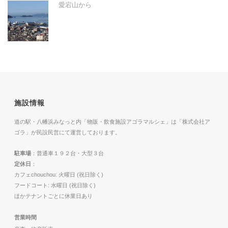
愛宕山から
施設情報
道の駅・八幡浜みなっと内「物販・飲食施設アゴラマルシェ」は「株式会社ア
ゴラ」が民設民営にて運営しております。
駐車場
：普通車１９２台・大型３台
定休日
：
カフェchouchou: 火曜日 (祝日除く)
フードコート: 水曜日 (祝日除く)
ほかテナントごとに休業日あり
営業時間