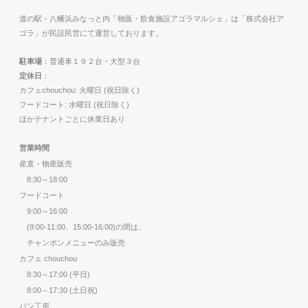
道の駅・八幡浜みなっと内「物販・飲食施設アゴラマルシェ」は「株式会社ア
ゴラ」が民設民営にて運営しております。
駐車場
：普通車１９２台・大型３台
定休日
：
カフェchouchou: 火曜日 (祝日除く)
フードコート: 水曜日 (祝日除く)
ほかテナントごとに休業日あり
営業時間
産直・物産販売
8:30～18:00
フードコート
9:00～16:00
(9:00-11:00、15:00-16:00)の間は、
チャンポンメニューのみ販売
カフェ chouchou
8:30～17:00 (平日)
8:00～17:30 (土日祝)
パン工房