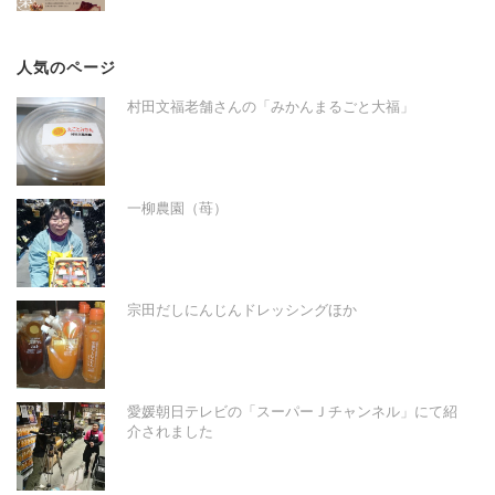
人気のページ
村田文福老舗さんの「みかんまるごと大福」
一柳農園（苺）
宗田だしにんじんドレッシングほか
愛媛朝日テレビの「スーパーＪチャンネル」にて紹
介されました