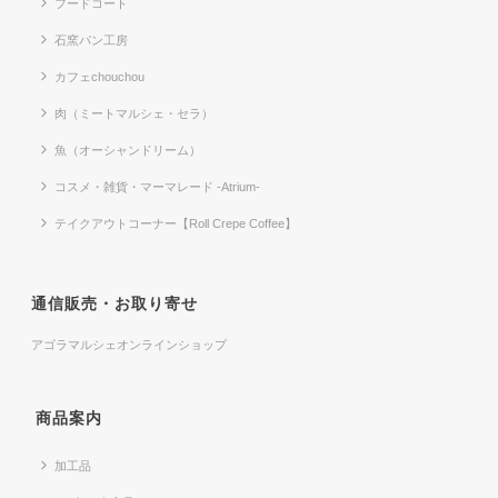
フードコート
石窯パン工房
カフェchouchou
肉（ミートマルシェ・セラ）
魚（オーシャンドリーム）
コスメ・雑貨・マーマレード -Atrium-
テイクアウトコーナー【Roll Crepe Coffee】
通信販売・お取り寄せ
アゴラマルシェオンラインショップ
商品案内
加工品