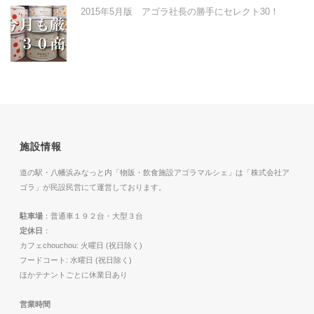
2015年5月版 アゴラ社長の勝手にセレクト30！
施設情報
道の駅・八幡浜みなっと内「物販・飲食施設アゴラマルシェ」は「株式会社ア
ゴラ」が民設民営にて運営しております。
駐車場
：普通車１９２台・大型３台
定休日
：
カフェchouchou: 火曜日 (祝日除く)
フードコート: 水曜日 (祝日除く)
ほかテナントごとに休業日あり
営業時間