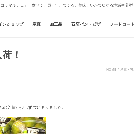
アゴラマルシェ」 食べて、買って、つくる。美味しいがつながる地域密着型
インショップ
産直
加工品
石窯パン・ピザ
フードコー
入荷！
HOME
/
産直・特
んの入荷が少しずつ始まりました。