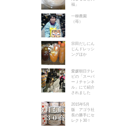
福」
一柳農園
（苺）
宗田だしにん
じんドレッシ
ングほか
愛媛朝日テレ
ビの「スーパ
ーＪチャンネ
ル」にて紹介
されました
2015年5月
版 アゴラ社
長の勝手にセ
レクト30！