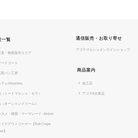
通信販売・お取り寄せ
設一覧
アゴラマルシェオンラインショップ
産直・物産販売エリア
フードコート
商品案内
石窯パン工房
フェchouchou
加工品
肉（ミートマルシェ・セラ）
アゴラ6次産品
魚（オーシャンドリーム）
コスメ・雑貨・マーマレード -Atrium-
テイクアウトコーナー【Roll Crepe
fee】