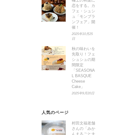
極上の和栗に
恋をする。カ
フェ・シュシ
ュ「モンブラ
ンフェア」開
催！
2025年10月25
日
秋の味わいを
先取り！フェ
シュシュの期
間限定
「SEASONA
L BASQUE
Cheese
Cake」
2025年9月20日
人気のページ
村田文福老舗
さんの「みか
んまるごと大