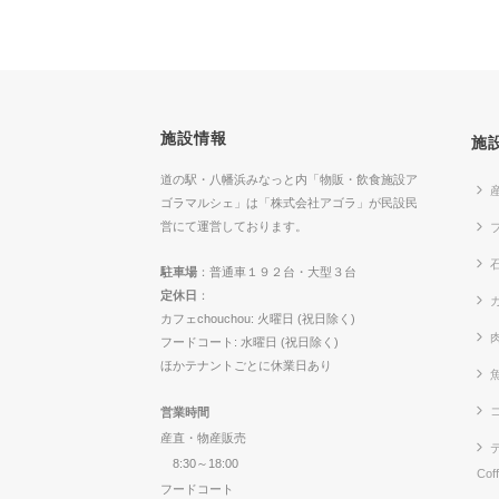
施設情報
施
道の駅・八幡浜みなっと内「物販・飲食施設ア
ゴラマルシェ」は「株式会社アゴラ」が民設民
営にて運営しております。
駐車場
：普通車１９２台・大型３台
定休日
：
カ
カフェchouchou: 火曜日 (祝日除く)
フードコート: 水曜日 (祝日除く)
ほかテナントごとに休業日あり
営業時間
産直・物産販売
8:30～18:00
Cof
フードコート