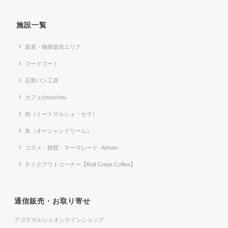
施設一覧
産直・物産販売エリア
フードコート
石窯パン工房
カフェchouchou
肉（ミートマルシェ・セラ）
魚（オーシャンドリーム）
コスメ・雑貨・マーマレード -Atrium-
テイクアウトコーナー【Roll Crepe Coffee】
通信販売・お取り寄せ
アゴラマルシェオンラインショップ