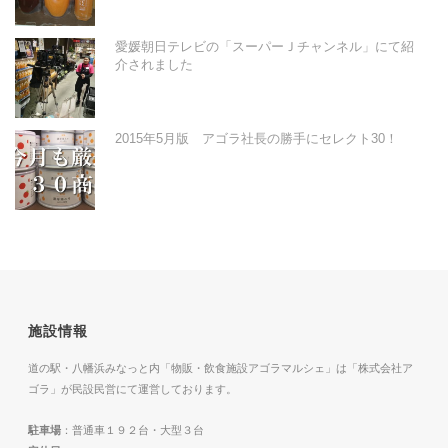
愛媛朝日テレビの「スーパーＪチャンネル」にて紹
介されました
2015年5月版 アゴラ社長の勝手にセレクト30！
施設情報
道の駅・八幡浜みなっと内「物販・飲食施設アゴラマルシェ」は「株式会社ア
ゴラ」が民設民営にて運営しております。
駐車場
：普通車１９２台・大型３台