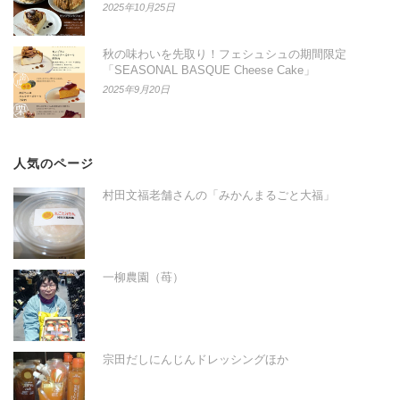
2025年10月25日
秋の味わいを先取り！フェシュシュの期間限定
「SEASONAL BASQUE Cheese Cake」
2025年9月20日
人気のページ
村田文福老舗さんの「みかんまるごと大福」
一柳農園（苺）
宗田だしにんじんドレッシングほか