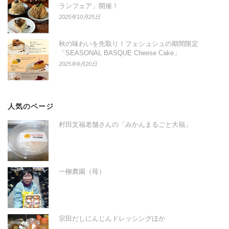
ランフェア」開催！
2025年10月25日
秋の味わいを先取り！フェシュシュの期間限定
「SEASONAL BASQUE Cheese Cake」
2025年9月20日
人気のページ
村田文福老舗さんの「みかんまるごと大福」
一柳農園（苺）
宗田だしにんじんドレッシングほか