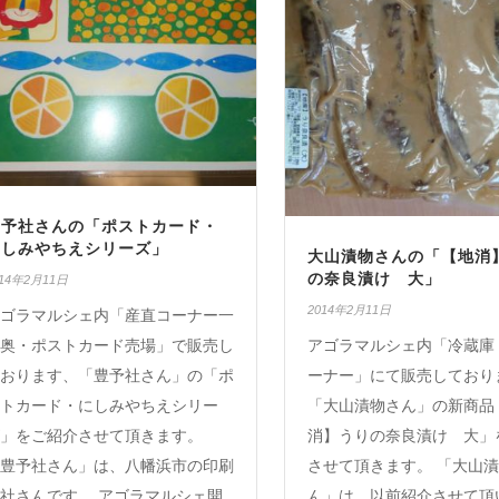
豊予社さんの「ポストカード・
にしみやちえシリーズ」
大山漬物さんの「【地消
の奈良漬け 大」
014年2月11日
2014年2月11日
ゴラマルシェ内「産直コーナー一
奥・ポストカード売場」で販売し
アゴラマルシェ内「冷蔵庫
おります、「豊予社さん」の「ポ
ーナー」にて販売しており
トカード・にしみやちえシリー
「大山漬物さん」の新商品
」をご紹介させて頂きます。
消】うりの奈良漬け 大」
豊予社さん」は、八幡浜市の印刷
させて頂きます。 「大山
社さんです。 アゴラマルシェ開
ん」は、以前紹介させて頂