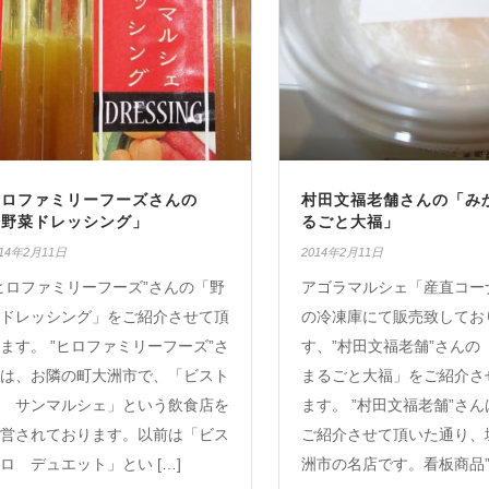
ヒロファミリーフーズさんの
村田文福老舗さんの「み
「野菜ドレッシング」
るごと大福」
014年2月11日
2014年2月11日
ヒロファミリーフーズ”さんの「野
アゴラマルシェ「産直コー
ドレッシング」をご紹介させて頂
の冷凍庫にて販売致してお
ます。 ”ヒロファミリーフーズ”さ
す、”村田文福老舗”さんの
は、お隣の町大洲市で、「ビスト
まるごと大福」をご紹介さ
 サンマルシェ」という飲食店を
ます。 ”村田文福老舗”さ
営されております。以前は「ビス
ご紹介させて頂いた通り、
ロ デュエット」とい […]
洲市の名店です。看板商品” 