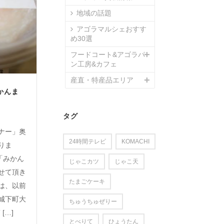
地域の話題
アゴラマルシェおすす
め30選
フードコート&アゴラパ
ン工房&カフェ
産直・特産品エリア
かんま
タグ
ナー」奥
24時間テレビ
KOMACHI
りま
「みかん
じゃこカツ
じゃこ天
せて頂き
たまごケーキ
んは、以前
城下町大
ちゅうちゅぜりー
[…]
とべりて
ひょうたん