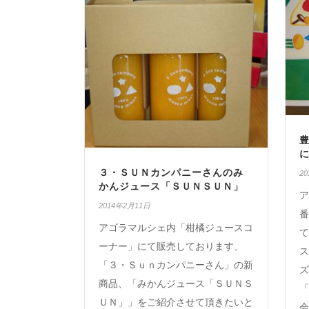
３・ＳＵＮカンパニーさんのみ
2
かんジュース「ＳＵＮＳＵＮ」
ア
2014年2月11日
番
アゴラマルシェ内「柑橘ジュースコ
て
ーナー」にて販売しております、
ス
「３・Ｓｕｎカンパニーさん」の新
ズ
商品、「みかんジュース「ＳＵＮＳ
「
ＵＮ」」をご紹介させて頂きたいと
会