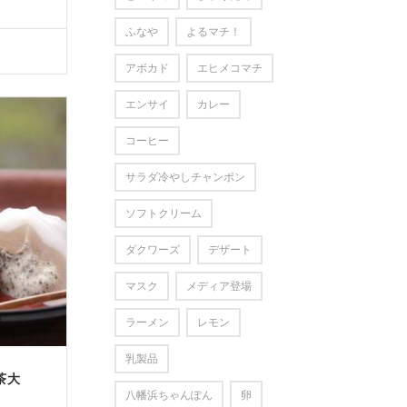
ふなや
よるマチ！
アボカド
エヒメコマチ
エンサイ
カレー
コーヒー
サラダ冷やしチャンポン
ソフトクリーム
ダクワーズ
デザート
マスク
メディア登場
ラーメン
レモン
乳製品
茶大
八幡浜ちゃんぽん
卵