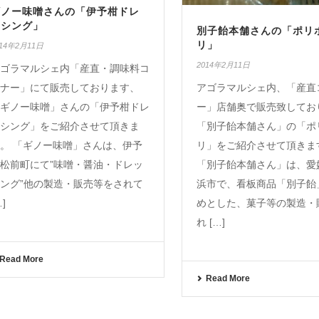
ギノー味噌さんの「伊予柑ドレ
ッシング」
別子飴本舗さんの「ポリ
リ」
014年2月11日
2014年2月11日
ゴラマルシェ内「産直・調味料コ
ナー」にて販売しております、
アゴラマルシェ内、「産直
ギノー味噌」さんの「伊予柑ドレ
ー」店舗奥で販売致してお
シング」をご紹介させて頂きま
「別子飴本舗さん」の「ポ
。 「ギノー味噌」さんは、伊予
リ」をご紹介させて頂きま
松前町にて”味噌・醤油・ドレッ
「別子飴本舗さん」は、愛
ング”他の製造・販売等をされて
浜市で、看板商品「別子飴
…]
めとした、菓子等の製造・
れ […]
Read More
Read More