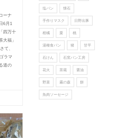
塩パン
懐石
コーナ
手作りマスク
日野出豚
日6月1
「四万十
柑橘
栗
桃
茶大福」
湯種食パン
猪
甘平
 さて、
アゴラマ
石けん
石窯パン工房
る道の
花火
茶蔵
醤油
野菜
霧の森
餅
魚肉ソーセージ