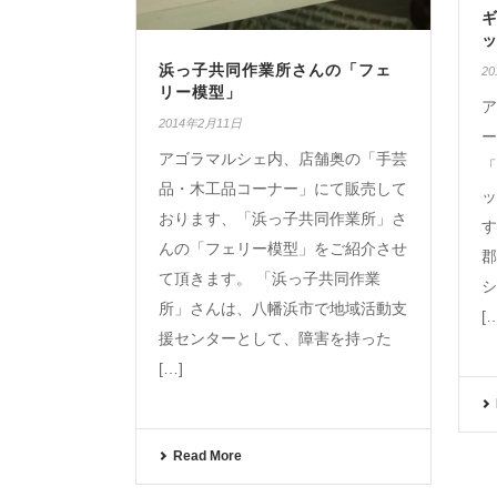
浜っ子共同作業所さんの「フェ
2
リー模型」
ア
2014年2月11日
ー
アゴラマルシェ内、店舗奥の「手芸
「
品・木工品コーナー」にて販売して
ッ
おります、「浜っ子共同作業所」さ
す
んの「フェリー模型」をご紹介させ
郡
て頂きます。 「浜っ子共同作業
シ
所」さんは、八幡浜市で地域活動支
[
援センターとして、障害を持った
[…]
Read More