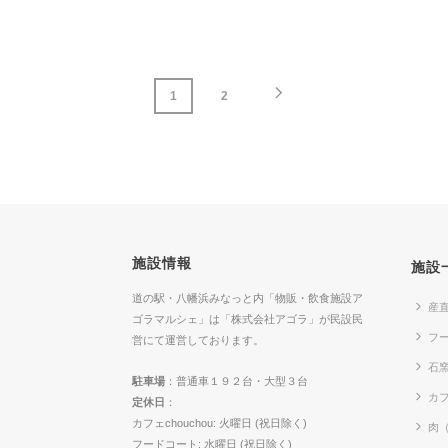
1
2
施設情報
施設
道の駅・八幡浜みなっと内「物販・飲食施設ア
産
ゴラマルシェ」は「株式会社アゴラ」が民設民
フ
営にて運営しております。
石
駐車場
：普通車１９２台・大型３台
カフ
定休日
：
カフェchouchou: 火曜日 (祝日除く)
肉
フードコート: 水曜日 (祝日除く)