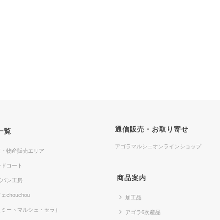
通信販売・お取り寄せ
一覧
アゴラマルシェオンラインショップ
直・物産販売エリア
ードコート
商品案内
窯パン工房
ェchouchou
加工品
（ミートマルシェ・セラ）
アゴラ6次産品