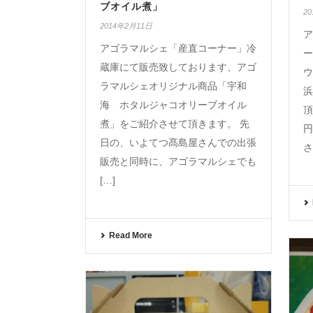
ブオイル煮」
2
2014年2月11日
ア
アゴラマルシェ「産直コーナー」冷
ー
蔵庫にて販売致しております、アゴ
ウ
ラマルシェオリジナル商品「宇和
浜
海 ホタルジャコオリーブオイル
頂
煮」をご紹介させて頂きます。 先
円
日の、いよてつ髙島屋さんでの出張
さ
販売と同時に、アゴラマルシェでも
[…]
Read More