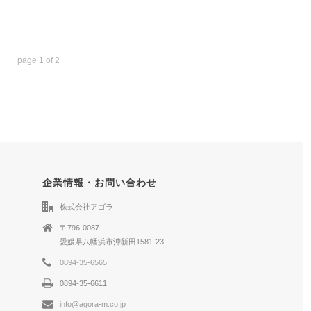
page
1
of
2
企業情報・お問い合わせ
株式会社アゴラ
〒796-0087
愛媛県八幡浜市沖新田1581-23
0894-35-6565
0894-35-6611
info@agora-m.co.jp