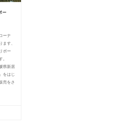
ポー
コーナ
ります、
リポー
す。
媛県新居
」をはじ
販売をさ