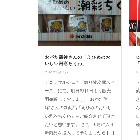
おがた蒲鉾さんの「えひめのお
いしい潮彩ちくわ」
2014年2月11日
2
アゴラマルシェ内「練り物冷蔵スペ
”
ース」にて、明日6月1日より販売
菜
開始致しております、”おがた蒲
き
鉾”さんの新商品「えひめのおいし
ん
い潮彩ちくわ」をご紹介させて頂き
ロ
たいと思います。 さて、6月に入り
経
新商品を投入して参りました名 […]
ト