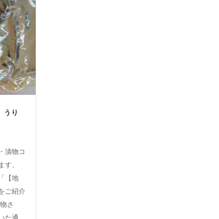
】うり
・漬物コ
ます、
「【地
をご紹介
漬物さ
いた通