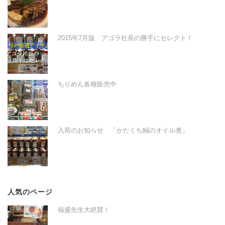
2015年7月版 アゴラ社長の勝手にセレクト！
ちりめん各種販売中
入荷のお知らせ 「かたくち鰯のオイル煮」
人気のページ
福盛先生大絶賛！