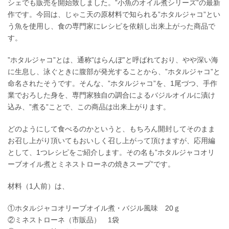
シェでも販売を開始致しました。”小魚のオイル煮シリーズ”の最新
作です。今回は、じゃこ天の原材料で知られる”ホタルジャコ”とい
う魚を使用し、食の専門家にレシピを依頼し出来上がった商品で
す。
”ホタルジャコ”とは、通称”はらんぼ”と呼ばれており、やや深い海
に生息し、泳ぐときに腹部が発光することから、”ホタルジャコ”と
命名されたそうです。そんな、”ホタルジャコ”を、1尾づつ、手作
業でおろした身を、専門家独自の調合によるバジルオイルに漬け
込み、”煮る”ことで、この商品は出来上がります。
どのようにして食べるのかというと、もちろん開封してそのまま
お召し上がり頂いてもおいしく召し上がって頂けますが、応用編
として、1つレシピをご紹介します。その名も”ホタルジャコオリ
ーブオイル煮とミネストローネの焼きスープ”です。
材料（1人前）は、
①ホタルジャコオリーブオイル煮・バジル風味 20ｇ
②ミネストローネ（市販品） 1袋