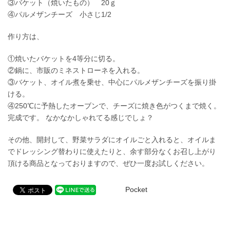
③バケット（焼いたもの） 20ｇ
④パルメザンチーズ 小さじ1/2
作り方は、
①焼いたバケットを4等分に切る。
②鍋に、市販のミネストローネを入れる。
③バケット、オイル煮を乗せ、中心にパルメザンチーズを振り掛
ける。
④250℃に予熱したオーブンで、チーズに焼き色がつくまで焼く。
完成です。 なかなかしゃれてる感じでしょ？
その他、開封して、野菜サラダにオイルごと入れると、オイルま
でドレッシング替わりに使えたりと、余す部分なくお召し上がり
頂ける商品となっておりますので、ぜひ一度お試しください。
Pocket