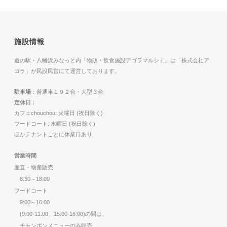
施設情報
道の駅・八幡浜みなっと内「物販・飲食施設アゴラマルシェ」は「株式会社ア
ゴラ」が民設民営にて運営しております。
駐車場
：普通車１９２台・大型３台
定休日
：
カフェchouchou: 火曜日 (祝日除く)
フードコート: 水曜日 (祝日除く)
ほかテナントごとに休業日あり
営業時間
産直・物産販売
8:30～18:00
フードコート
9:00～16:00
(9:00-11:00、15:00-16:00)の間は、
チャンポンメニューのみ販売