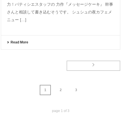
力！パティシエスタッフの 力作『メッセージケーキ』 幹事
さんと相談して書き込むそうです。 シュシュの夜カフェメ
ニュー […]
Read More
1
2
3
page
1
of
3