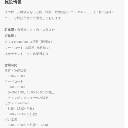
施設情報
道の駅・八幡浜みなっと内「物販・飲食施設アゴラマルシェ」は「株式会社ア
ゴラ」が民設民営にて運営しております。
駐車場
：普通車１９２台・大型３台
定休日
：
カフェchouchou: 火曜日 (祝日除く)
フードコート: 水曜日 (祝日除く)
ほかテナントごとに休業日あり
営業時間
産直・物産販売
8:30～18:00
フードコート
9:00～16:00
(9:00-11:00、15:00-16:00)の間は、
チャンポンメニューのみ販売
カフェ chouchou
8:30～17:00 (平日)
8:00～17:30 (土日祝)
パン工房
8:30～15:00 (土日祝～16:00)