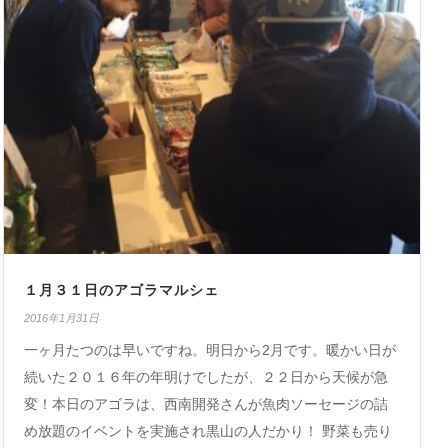
１月３１日のアゴラマルシェ
2016年1月31日
一ヶ月たつのは早いですね。明日から2月です。暖かい日が
続いた２０１６年の年明けでしたが、２２日から天候が急
変！本日のアゴラは、西南開発さんが魚肉ソーセージの詰
め放題のイベントを実施され黒山の人だかり！ 野菜も売り