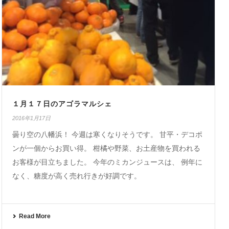
１月１７日のアゴラマルシェ
2016年1月17日
曇り空の八幡浜！ 今週は寒くなりそうです。 甘平・デコポ
ンが一個からお買い得。 柑橘や野菜、お土産物を買われる
お客様が目立ちました。 今年のミカンジュースは、 例年に
なく、糖度が高く売れ行きが好調です。
Read More