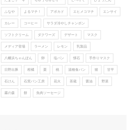
たまごケーキ
ちゅうちゅぜりー
とべりて
ひょうたん
ふなや
よるマチ！
アボカド
エヒメコマチ
エンサイ
カレー
コーヒー
サラダ冷やしチャンポン
ソフトクリーム
ダクワーズ
デザート
マスク
メディア登場
ラーメン
レモン
乳製品
八幡浜ちゃんぽん
卵
塩パン
懐石
手作りマスク
日野出豚
柑橘
栗
桃
湯種食パン
猪
甘平
石けん
石窯パン工房
花火
茶蔵
醤油
野菜
霧の森
餅
魚肉ソーセージ