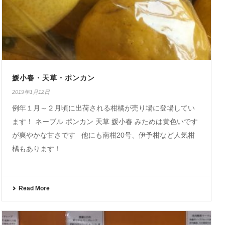
媛小春・天草・ポンカン
2019年1月12日
例年１月～２月頃に出荷される柑橘が売り場に登場してい
ます！ ネーブル ポンカン 天草 媛小春 みためは黄色いです
が爽やかな甘さです 他にも南柑20号、伊予柑など人気柑
橘もあります！
Read More