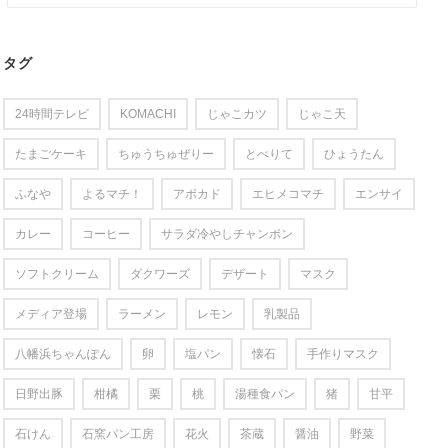
タグ
24時間テレビ
KOMACHI
じゃこカツ
じゃこ天
たまごケーキ
ちゅうちゅぜりー
とべりて
ひょうたん
ふなや
よるマチ！
アボカド
エヒメコマチ
エンサイ
カレー
コーヒー
サラダ冷やしチャンポン
ソフトクリーム
ダクワーズ
デザート
マスク
メディア登場
ラーメン
レモン
乳製品
八幡浜ちゃんぽん
卵
塩パン
懐石
手作りマスク
日野出豚
柑橘
栗
桃
湯種食パン
猪
甘平
石けん
石窯パン工房
花火
茶蔵
醤油
野菜