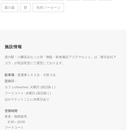
霧の森
餅
魚肉ソーセージ
施設情報
道の駅・八幡浜みなっと内「物販・飲食施設アゴラマルシェ」は「株式会社ア
ゴラ」が民設民営にて運営しております。
駐車場
：普通車１９２台・大型３台
定休日
：
カフェchouchou: 火曜日 (祝日除く)
フードコート: 水曜日 (祝日除く)
ほかテナントごとに休業日あり
営業時間
産直・物産販売
8:30～18:00
フードコート