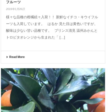
フルーツ
2019年1月26日
様々な品種の柑橘続々入荷！！ 新鮮なイチコ・キウイフル
ーツも入荷しています。 はるか 見た目は黄色いですが、
酸味は少ない甘い品種です。 プリンス清見 温州みかんと
トロビタオレンジから生まれた「 […]
Read More