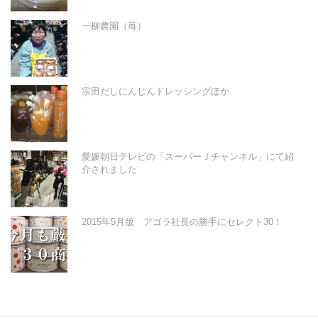
一柳農園（苺）
宗田だしにんじんドレッシングほか
愛媛朝日テレビの「スーパーＪチャンネル」にて紹
介されました
2015年5月版 アゴラ社長の勝手にセレクト30！