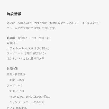
施設情報
道の駅・八幡浜みなっと内「物販・飲食施設アゴラマルシェ」は「株式会社ア
ゴラ」が民設民営にて運営しております。
駐車場
：普通車１９２台・大型３台
定休日
：
カフェchouchou: 火曜日 (祝日除く)
フードコート: 水曜日 (祝日除く)
ほかテナントごとに休業日あり
営業時間
産直・物産販売
8:30～18:00
フードコート
9:00～16:00
(9:00-11:00、15:00-16:00)の間は、
チャンポンメニューのみ販売
カフェ chouchou