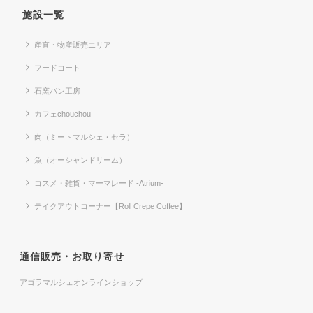
施設一覧
産直・物産販売エリア
フードコート
石窯パン工房
カフェchouchou
肉（ミートマルシェ・セラ）
魚（オーシャンドリーム）
コスメ・雑貨・マーマレード -Atrium-
テイクアウトコーナー【Roll Crepe Coffee】
通信販売・お取り寄せ
アゴラマルシェオンラインショップ