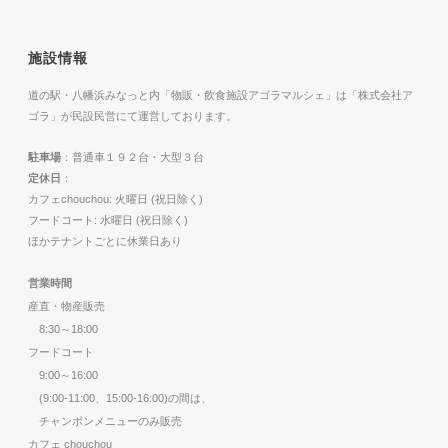
施設情報
道の駅・八幡浜みなっと内「物販・飲食施設アゴラマルシェ」は「株式会社ア
ゴラ」が民設民営にて運営しております。
駐車場
：普通車１９２台・大型３台
定休日
：
カフェchouchou: 火曜日 (祝日除く)
フードコート: 水曜日 (祝日除く)
ほかテナントごとに休業日あり
営業時間
産直・物産販売
8:30～18:00
フードコート
9:00～16:00
(9:00-11:00、15:00-16:00)の間は、
チャンポンメニューのみ販売
カフェ chouchou