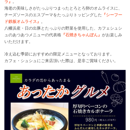
ラ』
。
海老の美味しさがたっぷりつまったとろとろ卵のオムライスに、
チーズソースのエスプーマをたっぷりトッピングした
『シーフー
ド鉄板オムライス』
。
八幡浜産・日の出豚とたっぷりの野菜を使用した、カフェシュシ
ュのあつあつメニューの代表格
『石焼きちゃんぽん』
がお楽しみ
いただけます。
冷え込む季節におすすめの限定メニューとなっております。
カフェ・シュシュにご来店頂いた際は、是非ご賞味ください。