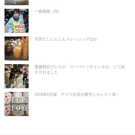
一柳農園（苺）
宗田だしにんじんドレッシングほか
愛媛朝日テレビの「スーパーＪチャンネル」にて紹
介されました
2015年5月版 アゴラ社長の勝手にセレクト30！