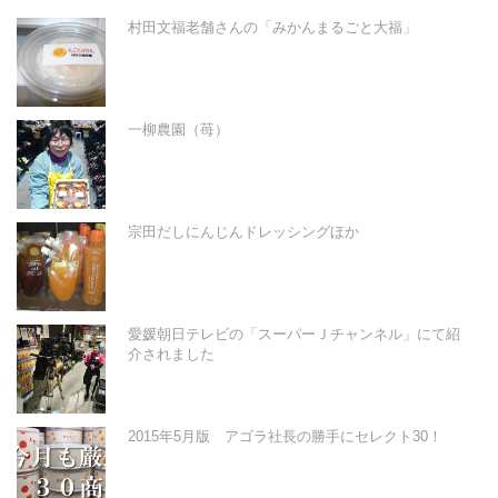
村田文福老舗さんの「みかんまるごと大福」
一柳農園（苺）
宗田だしにんじんドレッシングほか
愛媛朝日テレビの「スーパーＪチャンネル」にて紹
介されました
2015年5月版 アゴラ社長の勝手にセレクト30！