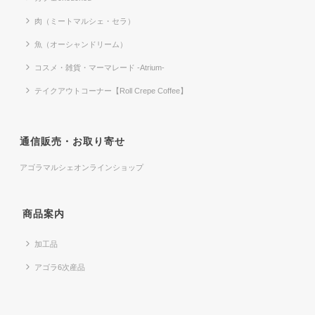
肉（ミートマルシェ・セラ）
魚（オーシャンドリーム）
コスメ・雑貨・マーマレード -Atrium-
テイクアウトコーナー【Roll Crepe Coffee】
通信販売・お取り寄せ
アゴラマルシェオンラインショップ
商品案内
加工品
アゴラ6次産品