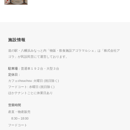
施設情報
道の駅・八幡浜みなっと内「物販・飲食施設アゴラマルシェ」は「株式会社ア
ゴラ」が民設民営にて運営しております。
駐車場
：普通車１９２台・大型３台
定休日
：
カフェchouchou: 火曜日 (祝日除く)
フードコート: 水曜日 (祝日除く)
ほかテナントごとに休業日あり
営業時間
産直・物産販売
8:30～18:00
フードコート