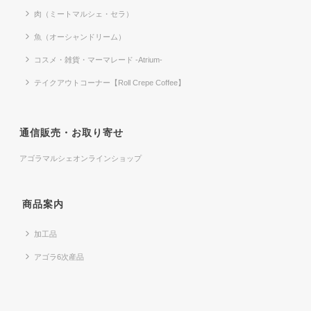
肉（ミートマルシェ・セラ）
魚（オーシャンドリーム）
コスメ・雑貨・マーマレード -Atrium-
テイクアウトコーナー【Roll Crepe Coffee】
通信販売・お取り寄せ
アゴラマルシェオンラインショップ
商品案内
加工品
アゴラ6次産品