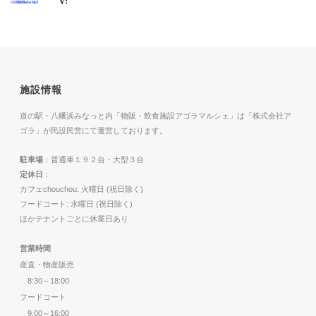
施設情報
道の駅・八幡浜みなっと内「物販・飲食施設アゴラマルシェ」は「株式会社ア
ゴラ」が民設民営にて運営しております。
駐車場
：普通車１９２台・大型３台
定休日
：
カフェchouchou: 火曜日 (祝日除く)
フードコート: 水曜日 (祝日除く)
ほかテナントごとに休業日あり
営業時間
産直・物産販売
8:30～18:00
フードコート
9:00～16:00