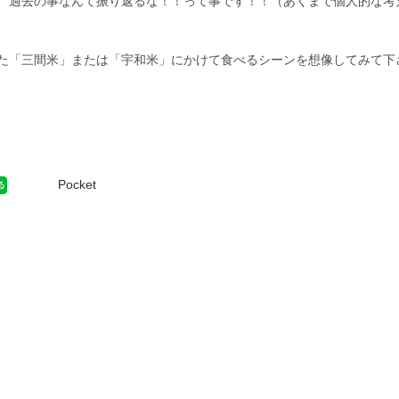
、過去の事なんて振り返るな！！って事です！！（あくまで個人的な考
た「三間米」または「宇和米」にかけて食べるシーンを想像してみて下
Pocket