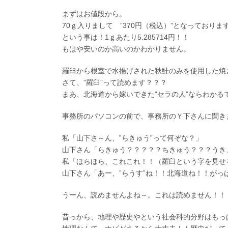
まずはお値段から。
70ｇ入りまして ”370円（税込）”となっておりま
という事は！1ｇあたり5.285714円！！
もはや安いのか高いのかわかりません。
羅臼から根室で水揚げされた秋鮭のみを使用した焼
さて、”羅臼”って読めます？？？
まあ、北海道から嫁いできた”セラの人”ならわか
事務所のパソコンの前で、事務所のＹ下さんに聞き
私「山下さ～ん、”らきゅう”って何ぞな？」
山下さん「らきゅう？？？？？ちきゅう？？？うき
私「ほらほら、これこれ！！（羅臼という字を見せ
山下さん「あー、”らうす”ね！！北海道ね！！がっ
うーん、読めませんよね～。これは読めません！！
昔っから、地理や歴史やという社会科的分野はもっ