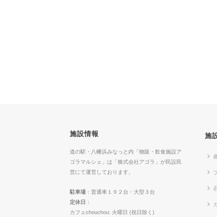
施設情報
施
道の駅・八幡浜みなっと内「物販・飲食施設ア
ゴラマルシェ」は「株式会社アゴラ」が民設民
営にて運営しております。
駐車場
：普通車１９２台・大型３台
定休日
：
カ
カフェchouchou: 火曜日 (祝日除く)