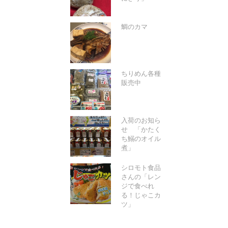
鯛のカマ
ちりめん各種
販売中
入荷のお知ら
せ 「かたく
ち鰯のオイル
煮」
シロモト食品
さんの「レン
ジで食べれ
る！じゃこカ
ツ」