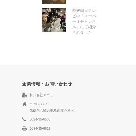
愛媛朝日テレ
ビの「スーパ
ーＪチャンネ
ル」にて紹介
されました
企業情報・お問い合わせ
株式会社アゴラ
〒796-0087
愛媛県八幡浜市沖新田1581-23
0894-35-6565
0894-35-6611