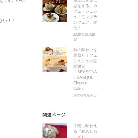
えです。いや、
極上の和栗に
恋をする。カ
フェ・シュシ
ュ「モンブラ
さい！！
ンフェア」開
催！
2025年10月25
日
秋の味わいを
先取り！フェ
シュシュの期
間限定
「SEASONA
L BASQUE
Cheese
Cake」
2025年9月20日
関連ページ
手軽に味わえ
る「鯛めしお
にぎり」