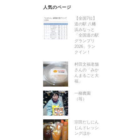
人気のページ
【全国7位】
道の駅 八幡
浜みなっと
「全国道の駅
グランプリ
2026」ラン
クイン！
村田文福老舗
さんの「みか
んまるごと大
福」
一柳農園
（苺）
宗田だしにん
じんドレッシ
ングほか