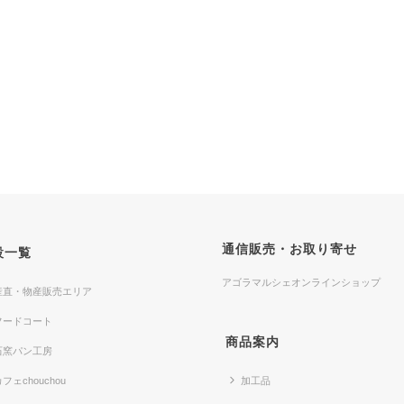
通信販売・お取り寄せ
設一覧
アゴラマルシェオンラインショップ
産直・物産販売エリア
フードコート
商品案内
石窯パン工房
フェchouchou
加工品