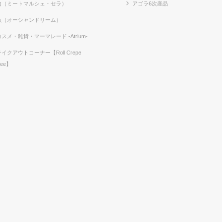
肉（ミートマルシェ・セラ）
アゴラ6次産品
魚（オーシャンドリーム）
コスメ・雑貨・マーマレード -Atrium-
テイクアウトコーナー【Roll Crepe
fee】