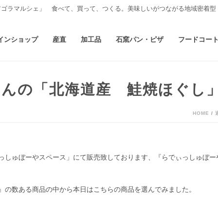
アゴラマルシェ」 食べて、買って、つくる。美味しいがつながる地域密着型
インショップ
産直
加工品
石窯パン・ピザ
フードコー
んの「北海道産 鮭焼ほぐし
HOME
/
っしゅぼーやスペース」にて販売致しております、『らでぃっしゅぼー
』の数ある商品の中から本日はこちらの商品を選んでみました。