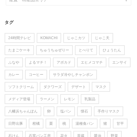
タグ
24時間テレビ
KOMACHI
じゃこカツ
じゃこ天
たまごケーキ
ちゅうちゅぜりー
とべりて
ひょうたん
ふなや
よるマチ！
アボカド
エヒメコマチ
エンサイ
カレー
コーヒー
サラダ冷やしチャンポン
ソフトクリーム
ダクワーズ
デザート
マスク
メディア登場
ラーメン
レモン
乳製品
八幡浜ちゃんぽん
卵
塩パン
懐石
手作りマスク
日野出豚
柑橘
栗
桃
湯種食パン
猪
甘平
石けん
石窯パン工房
花火
茶蔵
醤油
野菜