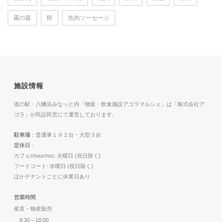
霧の森
餅
魚肉ソーセージ
施設情報
道の駅・八幡浜みなっと内「物販・飲食施設アゴラマルシェ」は「株式会社ア
ゴラ」が民設民営にて運営しております。
駐車場
：普通車１９２台・大型３台
定休日
：
カフェchouchou: 火曜日 (祝日除く)
フードコート: 水曜日 (祝日除く)
ほかテナントごとに休業日あり
営業時間
産直・物産販売
8:30～18:00