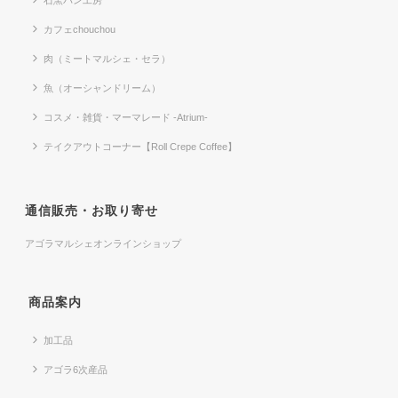
カフェchouchou
肉（ミートマルシェ・セラ）
魚（オーシャンドリーム）
コスメ・雑貨・マーマレード -Atrium-
テイクアウトコーナー【Roll Crepe Coffee】
通信販売・お取り寄せ
アゴラマルシェオンラインショップ
商品案内
加工品
アゴラ6次産品