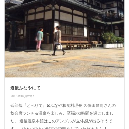
道後ふなやにて
2015年10月20日
砥部焼『とべりて』✖️ふなや和食料理長 久保田昌司さんの
秋会席ランチ＆温泉を楽しみ、至福の3時間を過ごしまし
た。 道後温泉本館はこのアングルが立体感が出るそうで
す。 ひとつひとつ献立の説明をしていただきま […]