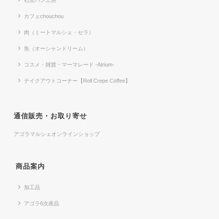
カフェchouchou
肉（ミートマルシェ・セラ）
魚（オーシャンドリーム）
コスメ・雑貨・マーマレード -Atrium-
テイクアウトコーナー【Roll Crepe Coffee】
通信販売・お取り寄せ
アゴラマルシェオンラインショップ
商品案内
加工品
アゴラ6次産品