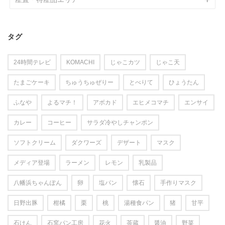
タグ
24時間テレビ
KOMACHI
じゃこカツ
じゃこ天
たまごケーキ
ちゅうちゅぜりー
とべりて
ひょうたん
ふなや
よるマチ！
アボカド
エヒメコマチ
エンサイ
カレー
コーヒー
サラダ冷やしチャンポン
ソフトクリーム
ダクワーズ
デザート
マスク
メディア登場
ラーメン
レモン
乳製品
八幡浜ちゃんぽん
卵
塩パン
懐石
手作りマスク
日野出豚
柑橘
栗
桃
湯種食パン
猪
甘平
石けん
石窯パン工房
花火
茶蔵
醤油
野菜