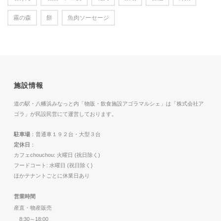
霧の森
餅
魚肉ソーセージ
施設情報
道の駅・八幡浜みなっと内「物販・飲食施設アゴラマルシェ」は「株式会社ア
ゴラ」が民設民営にて運営しております。
駐車場
：普通車１９２台・大型３台
定休日
：
カフェchouchou: 火曜日 (祝日除く)
フードコート: 水曜日 (祝日除く)
ほかテナントごとに休業日あり
営業時間
産直・物産販売
8:30～18:00