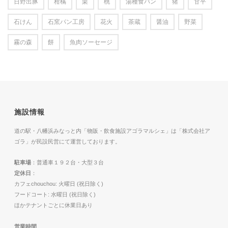
日野出豚
柑橘
栗
桃
湯種食パン
猪
甘平
石けん
石窯パン工房
花火
茶蔵
醤油
野菜
霧の森
餅
魚肉ソーセージ
施設情報
道の駅・八幡浜みなっと内「物販・飲食施設アゴラマルシェ」は「株式会社ア
ゴラ」が民設民営にて運営しております。
駐車場
：普通車１９２台・大型３台
定休日
：
カフェchouchou: 火曜日 (祝日除く)
フードコート: 水曜日 (祝日除く)
ほかテナントごとに休業日あり
営業時間