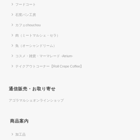
フードコート
石窯パン工房
カフェchouchou
肉（ミートマルシェ・セラ）
魚（オーシャンドリーム）
コスメ・雑貨・マーマレード -Atrium-
テイクアウトコーナー【Roll Crepe Coffee】
通信販売・お取り寄せ
アゴラマルシェオンラインショップ
商品案内
加工品