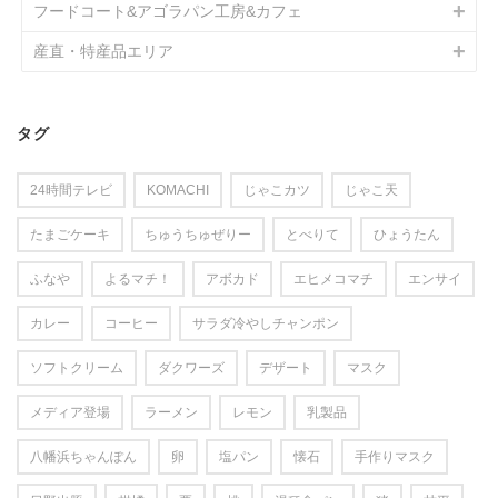
フードコート&アゴラパン工房&カフェ
産直・特産品エリア
タグ
24時間テレビ
KOMACHI
じゃこカツ
じゃこ天
たまごケーキ
ちゅうちゅぜりー
とべりて
ひょうたん
ふなや
よるマチ！
アボカド
エヒメコマチ
エンサイ
カレー
コーヒー
サラダ冷やしチャンポン
ソフトクリーム
ダクワーズ
デザート
マスク
メディア登場
ラーメン
レモン
乳製品
八幡浜ちゃんぽん
卵
塩パン
懐石
手作りマスク