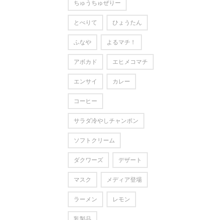
ちゅうちゅぜりー
とべりて
ひょうたん
ふなや
よるマチ！
アボカド
エヒメコマチ
エンサイ
カレー
コーヒー
サラダ冷やしチャンポン
ソフトクリーム
ダクワーズ
デザート
マスク
メディア登場
ラーメン
レモン
乳製品