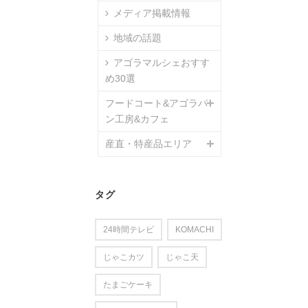
メディア掲載情報
地域の話題
アゴラマルシェおすす
め30選
フードコート&アゴラパ
ン工房&カフェ
産直・特産品エリア
タグ
24時間テレビ
KOMACHI
じゃこカツ
じゃこ天
たまごケーキ