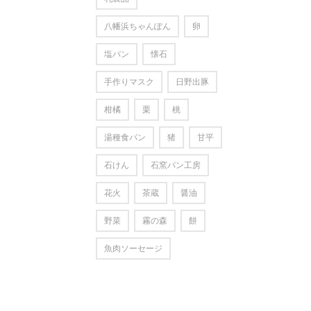
八幡浜ちゃんぽん
卵
塩パン
懐石
手作りマスク
日野出豚
柑橘
栗
桃
湯種食パン
猪
甘平
石けん
石窯パン工房
花火
茶蔵
醤油
野菜
霧の森
餅
魚肉ソーセージ