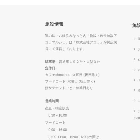
施設情報
施
道の駅・八幡浜みなっと内「物販・飲食施設ア
ゴラマルシェ」は「株式会社アゴラ」が民設民
営にて運営しております。
駐車場
：普通車１９２台・大型３台
定休日
：
カ
カフェchouchou: 火曜日 (祝日除く)
フードコート: 水曜日 (祝日除く)
ほかテナントごとに休業日あり
営業時間
産直・物産販売
8:30～18:00
Cof
フードコート
9:00～16:00
(9:00-11:00、15:00-16:00)の間は、