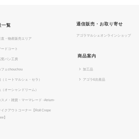
通信販売・お取り寄せ
設一覧
アゴラマルシェオンラインショップ
産直・物産販売エリア
フードコート
商品案内
石窯パン工房
フェchouchou
加工品
肉（ミートマルシェ・セラ）
アゴラ6次産品
魚（オーシャンドリーム）
コスメ・雑貨・マーマレード -Atrium-
テイクアウトコーナー【Roll Crepe
fee】