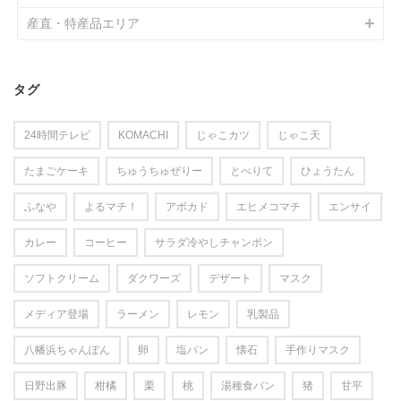
産直・特産品エリア
タグ
24時間テレビ
KOMACHI
じゃこカツ
じゃこ天
たまごケーキ
ちゅうちゅぜりー
とべりて
ひょうたん
ふなや
よるマチ！
アボカド
エヒメコマチ
エンサイ
カレー
コーヒー
サラダ冷やしチャンポン
ソフトクリーム
ダクワーズ
デザート
マスク
メディア登場
ラーメン
レモン
乳製品
八幡浜ちゃんぽん
卵
塩パン
懐石
手作りマスク
日野出豚
柑橘
栗
桃
湯種食パン
猪
甘平