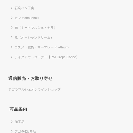
石窯パン工房
カフェchouchou
肉（ミートマルシェ・セラ）
魚（オーシャンドリーム）
コスメ・雑貨・マーマレード -Atrium-
テイクアウトコーナー【Roll Crepe Coffee】
通信販売・お取り寄せ
アゴラマルシェオンラインショップ
商品案内
加工品
アゴラ6次産品