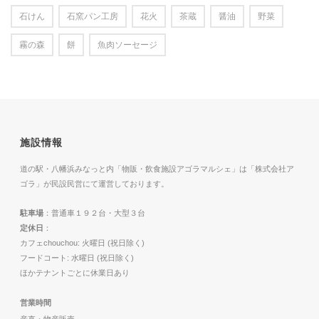
石けん
石窯パン工房
花火
茶蔵
醤油
野菜
霧の森
餅
魚肉ソーセージ
施設情報
道の駅・八幡浜みなっと内「物販・飲食施設アゴラマルシェ」は「株式会社ア
ゴラ」が民設民営にて運営しております。
駐車場
：普通車１９２台・大型３台
定休日
：
カフェchouchou: 火曜日 (祝日除く)
フードコート: 水曜日 (祝日除く)
ほかテナントごとに休業日あり
営業時間
産直・物産販売