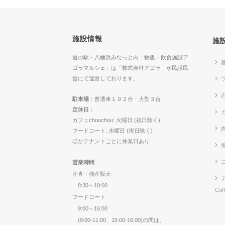
施設情報
施
道の駅・八幡浜みなっと内「物販・飲食施設ア
ゴラマルシェ」は「株式会社アゴラ」が民設民
営にて運営しております。
駐車場
：普通車１９２台・大型３台
定休日
：
カ
カフェchouchou: 火曜日 (祝日除く)
フードコート: 水曜日 (祝日除く)
ほかテナントごとに休業日あり
営業時間
産直・物産販売
8:30～18:00
Cof
フードコート
9:00～16:00
(9:00-11:00、15:00-16:00)の間は、