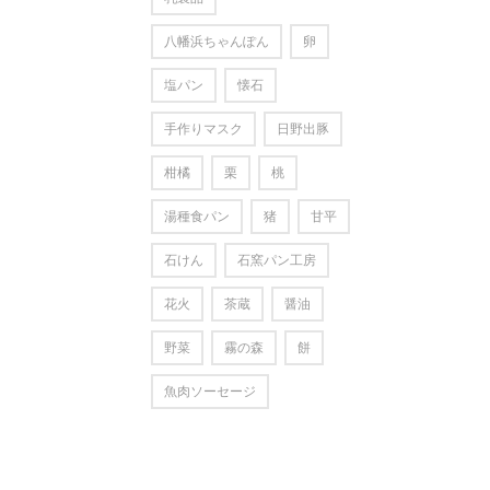
八幡浜ちゃんぽん
卵
塩パン
懐石
手作りマスク
日野出豚
柑橘
栗
桃
湯種食パン
猪
甘平
石けん
石窯パン工房
花火
茶蔵
醤油
野菜
霧の森
餅
魚肉ソーセージ