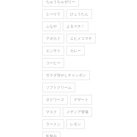
ちゅうちゅぜりー
とべりて
ひょうたん
ふなや
よるマチ！
アボカド
エヒメコマチ
エンサイ
カレー
コーヒー
サラダ冷やしチャンポン
ソフトクリーム
ダクワーズ
デザート
マスク
メディア登場
ラーメン
レモン
乳製品