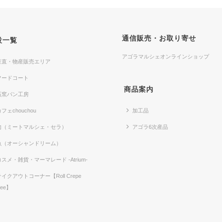
通信販売・お取り寄せ
設一覧
アゴラマルシェオンラインショップ
産直・物産販売エリア
フードコート
商品案内
石窯パン工房
フェchouchou
加工品
肉（ミートマルシェ・セラ）
アゴラ6次産品
魚（オーシャンドリーム）
コスメ・雑貨・マーマレード -Atrium-
テイクアウトコーナー【Roll Crepe
fee】