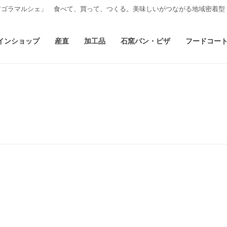
アゴラマルシェ」 食べて、買って、つくる。美味しいがつながる地域密着型
インショップ
産直
加工品
石窯パン・ピザ
フードコー