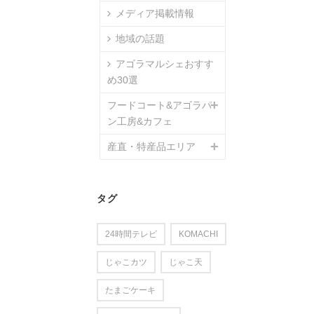
メディア掲載情報
地域の話題
アゴラマルシェおすす
め30選
フードコート&アゴラパ
ン工房&カフェ
産直・特産品エリア
タグ
24時間テレビ
KOMACHI
じゃこカツ
じゃこ天
たまごケーキ