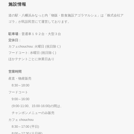
施設情報
道の駅・八幡浜みなっと内「物販・飲食施設アゴラマルシェ」は「株式会社ア
ゴラ」が民設民営にて運営しております。
駐車場
：普通車１９２台・大型３台
定休日
：
カフェchouchou: 火曜日 (祝日除く)
フードコート: 水曜日 (祝日除く)
ほかテナントごとに休業日あり
営業時間
産直・物産販売
8:30～18:00
フードコート
9:00～16:00
(9:00-11:00、15:00-16:00)の間は、
チャンポンメニューのみ販売
カフェ chouchou
8:30～17:00 (平日)
8:00～17:30 (土日祝)