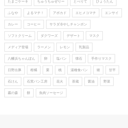
たまごケーキ
ちゅうちゅぜりー
とべりて
ひょうたん
ふなや
よるマチ！
アボカド
エヒメコマチ
エンサイ
カレー
コーヒー
サラダ冷やしチャンポン
ソフトクリーム
ダクワーズ
デザート
マスク
メディア登場
ラーメン
レモン
乳製品
八幡浜ちゃんぽん
卵
塩パン
懐石
手作りマスク
日野出豚
柑橘
栗
桃
湯種食パン
猪
甘平
石けん
石窯パン工房
花火
茶蔵
醤油
野菜
霧の森
餅
魚肉ソーセージ