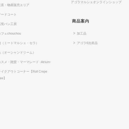
アゴラマルシェオンラインショップ
産直・物産販売エリア
フードコート
商品案内
石窯パン工房
フェchouchou
加工品
肉（ミートマルシェ・セラ）
アゴラ6次産品
魚（オーシャンドリーム）
コスメ・雑貨・マーマレード -Atrium-
テイクアウトコーナー【Roll Crepe
fee】