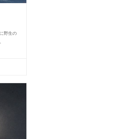
くに野生の
。