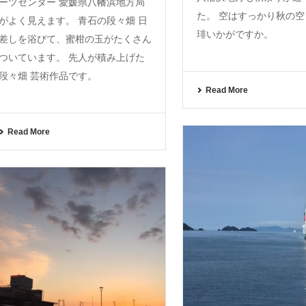
ーツセンター 愛媛県八幡浜地方局
た。 空はすっかり秋の空
がよく見えます。 青石の段々畑 日
琲いかがですか。
差しを浴びて、蜜柑の玉がたくさん
ついています。 先人が積み上げた
段々畑 芸術作品です。
Read More
Read More