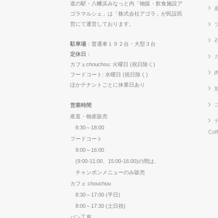
道の駅・八幡浜みなっと内「物販・飲食施設ア
ゴラマルシェ」は「株式会社アゴラ」が民設民
営にて運営しております。
駐車場
：普通車１９２台・大型３台
定休日
：
カ
カフェchouchou: 火曜日 (祝日除く)
フードコート: 水曜日 (祝日除く)
ほかテナントごとに休業日あり
営業時間
産直・物産販売
8:30～18:00
Cof
フードコート
9:00～16:00
(9:00-11:00、15:00-16:00)の間は、
チャンポンメニューのみ販売
カフェ chouchou
8:30～17:00 (平日)
8:00～17:30 (土日祝)
パン工房