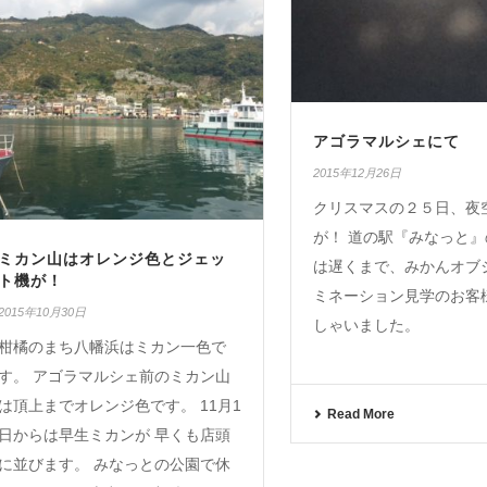
アゴラマルシェにて
2015年12月26日
クリスマスの２５日、夜
が！ 道の駅『みなっと
ミカン山はオレンジ色とジェッ
は遅くまで、みかんオブ
ト機が！
ミネーション見学のお客
2015年10月30日
しゃいました。
柑橘のまち八幡浜はミカン一色で
す。 アゴラマルシェ前のミカン山
は頂上までオレンジ色です。 11月1
Read More
日からは早生ミカンが 早くも店頭
に並びます。 みなっとの公園で休