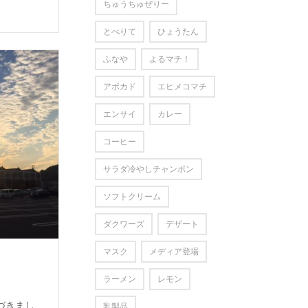
ちゅうちゅぜりー
とべりて
ひょうたん
ふなや
よるマチ！
アボカド
エヒメコマチ
エンサイ
カレー
コーヒー
サラダ冷やしチャンポン
ソフトクリーム
ダクワーズ
デザート
マスク
メディア登場
ラーメン
レモン
づきまし
乳製品