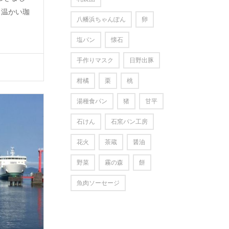
 温かい珈
八幡浜ちゃんぽん
卵
塩パン
懐石
手作りマスク
日野出豚
柑橘
栗
桃
湯種食パン
猪
甘平
石けん
石窯パン工房
花火
茶蔵
醤油
野菜
霧の森
餅
魚肉ソーセージ