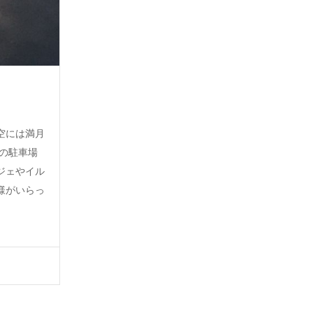
空には満月
』の駐車場
ジェやイル
様がいらっ