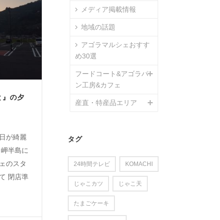
メディア掲載情報
地域の話題
アゴラマルシェおすす
め30選
フードコート&アゴラパ
ン工房&カフェ
と』の夕
産直・特産品エリア
夕日が綺麗
タグ
田岬半島に
シェのスタ
24時間テレビ
KOMACHI
て 閉店準
じゃこカツ
じゃこ天
たまごケーキ