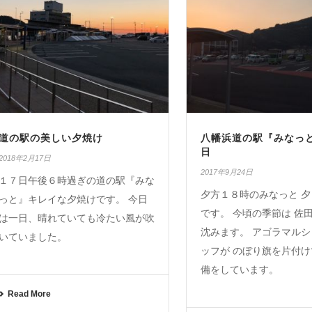
道の駅の美しい夕焼け
八幡浜道の駅『みなっ
日
2018年2月17日
2017年9月24日
１７日午後６時過ぎの道の駅『みな
夕方１８時のみなっと 
っと』キレイな夕焼けです。 今日
です。 今頃の季節は 佐
は一日、晴れていても冷たい風が吹
沈みます。 アゴラマル
いていました。
ッフが のぼり旗を片付け
備をしています。
Read More