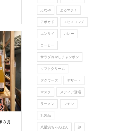
ふなや
よるマチ！
アボカド
エヒメコマチ
エンサイ
カレー
コーヒー
サラダ冷やしチャンポン
ソフトクリーム
ダクワーズ
デザート
マスク
メディア登場
ラーメン
レモン
乳製品
年３月
八幡浜ちゃんぽん
卵