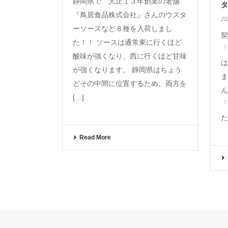
静岡県で 大正１３年創業の老舗
『鳥居食品株式会社』さんのウスタ
2
ーソースなど８種を入荷しまし
契
た！！ ソースは通常東に行くほど
「
酸味が強くなり、西に行くほど甘味
は
が強くなります。 静岡県はちょう
ま
どその中間に位置するため、両方を
ん
[…]
「
た
Read More