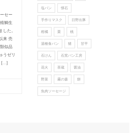
塩パン
懐石
ソーセー
手作りマスク
日野出豚
養殖鯛生
ました。
柑橘
栗
桃
以来 売
湯種食パン
猪
甘平
 類似品
ゅうゼリ
石けん
石窯パン工房
[…]
花火
茶蔵
醤油
野菜
霧の森
餅
魚肉ソーセージ