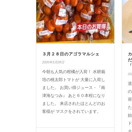
３月２８日のアゴラマルシェ
2020年3月28日
「
今朝も人気の柑橘が入荷！ 水耕栽
2
培の桃太郎トマトが 大量に入荷し
道
ました。 お買い得ジュース・『南
の
津海なつみ』 あと６０本程になり
荷
ました。 来店されたほとんどのお
た
客様が マスクをされています。
始
ド
チ