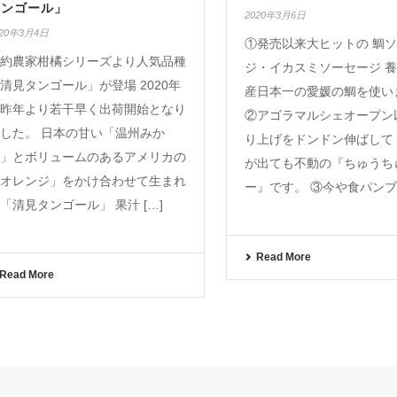
タンゴール」
2020年3月6日
020年3月4日
①発売以来大ヒットの 鯛
約農家柑橘シリーズより人気品種
ジ・イカスミソーセージ 
清見タンゴール」が登場 2020年
産日本一の愛媛の鯛を使い
昨年より若干早く出荷開始となり
②アゴラマルシェオープン
した。 日本の甘い「温州みか
り上げをドンドン伸ばして
」とボリュームのあるアメリカの
が出ても不動の『ちゅうち
オレンジ」をかけ合わせて生まれ
ー』です。 ③今や食パンブ 
「清見タンゴール」 果汁 […]
Read More
Read More