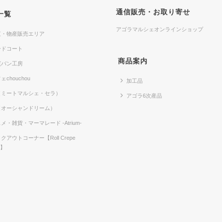
通信販売・お取り寄せ
一覧
アゴラマルシェオンラインショップ
直・物産販売エリア
ードコート
商品案内
窯パン工房
ェchouchou
加工品
（ミートマルシェ・セラ）
アゴラ6次産品
（オーシャンドリーム）
メ・雑貨・マーマレード -Atrium-
クアウトコーナー【Roll Crepe
e】