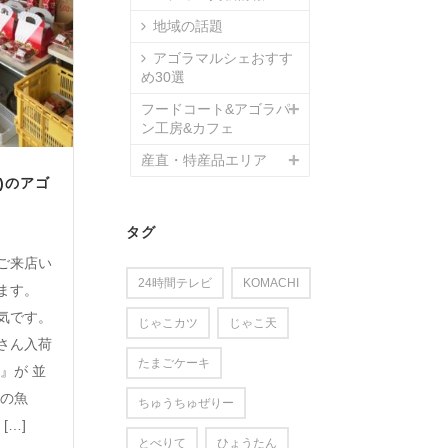
地域の話題
アゴラマルシェおすす
め30選
フードコート&アゴラパ
ン工房&カフェ
産直・特産品エリア
)のアゴ
タグ
ご来店い
24時間テレビ
KOMACHI
ます。
気です。
じゃこカツ
じゃこ天
さん入荷
たまごケーキ
』が 並
産の魚
ちゅうちゅぜりー
[…]
とべりて
ひょうたん