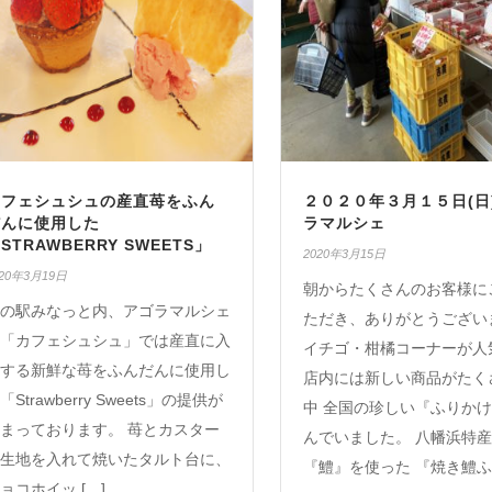
カフェシュシュの産直苺をふん
２０２０年３月１５日(日
だんに使用した
ラマルシェ
STRAWBERRY SWEETS」
2020年3月15日
020年3月19日
朝からたくさんのお客様に
の駅みなっと内、アゴラマルシェ
ただき、ありがとうござい
「カフェシュシュ」では産直に入
イチゴ・柑橘コーナーが人
する新鮮な苺をふんだんに使用し
店内には新しい商品がたく
「Strawberry Sweets」の提供が
中 全国の珍しい『ふりかけ
まっております。 苺とカスター
んでいました。 八幡浜特
生地を入れて焼いたタルト台に、
『鱧』を使った 『焼き鱧ふ 
ョコホイッ […]