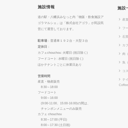
施設情報
施設
道の駅・八幡浜みなっと内「物販・飲食施設ア
産
ゴラマルシェ」は「株式会社アゴラ」が民設民
フ
営にて運営しております。
石
駐車場
：普通車１９２台・大型３台
カフ
定休日
：
カフェchouchou: 火曜日 (祝日除く)
肉
フードコート: 水曜日 (祝日除く)
魚
ほかテナントごとに休業日あり
コス
営業時間
テイ
産直・物産販売
Coffe
8:30～18:00
フードコート
9:00～16:00
(9:00-11:00、15:00-16:00)の間は、
チャンポンメニューのみ販売
カフェ chouchou
8:30～17:00 (平日)
8:00～17:30 (土日祝)