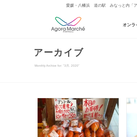
愛媛・八幡浜 道の駅 みなっと内「
オンラ
アーカイブ
Monthly Archive for: "3月, 2020"