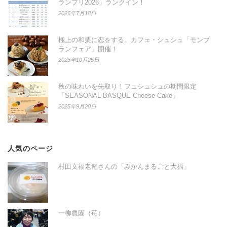
ランプリ2026」ランクイン！
2026年7月18日
極上の和栗に恋をする。カフェ・シュシュ「モンブ
ランフェア」開催！
2025年10月25日
秋の味わいを先取り！フェシュシュの期間限定
「SEASONAL BASQUE Cheese Cake」
2025年9月20日
人気のページ
村田文福老舗さんの「みかんまるごと大福」
一柳農園（苺）