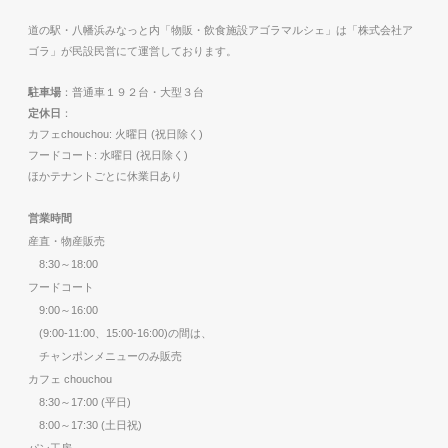
道の駅・八幡浜みなっと内「物販・飲食施設アゴラマルシェ」は「株式会社ア
ゴラ」が民設民営にて運営しております。
駐車場
：普通車１９２台・大型３台
定休日
：
カフェchouchou: 火曜日 (祝日除く)
フードコート: 水曜日 (祝日除く)
ほかテナントごとに休業日あり
営業時間
産直・物産販売
8:30～18:00
フードコート
9:00～16:00
(9:00-11:00、15:00-16:00)の間は、
チャンポンメニューのみ販売
カフェ chouchou
8:30～17:00 (平日)
8:00～17:30 (土日祝)