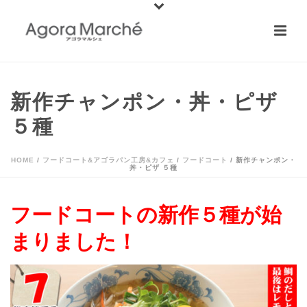
新作チャンポン・丼・ピザ
５種
HOME
/
フードコート&アゴラパン工房&カフェ
/
フードコート
/ 新作チャンポン・
丼・ピザ ５種
フードコートの新作５種が始
まりました！