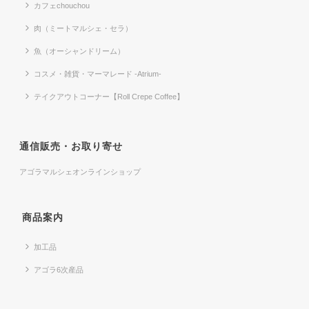
カフェchouchou
肉（ミートマルシェ・セラ）
魚（オーシャンドリーム）
コスメ・雑貨・マーマレード -Atrium-
テイクアウトコーナー【Roll Crepe Coffee】
通信販売・お取り寄せ
アゴラマルシェオンラインショップ
商品案内
加工品
アゴラ6次産品