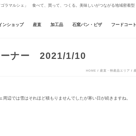
アゴラマルシェ」 食べて、買って、つくる。美味しいがつながる地域密着型
インショップ
産直
加工品
石窯パン・ピザ
フードコー
ー 2021/1/10
HOME
/
産直・特産品エリア
/
ェ周辺では雪はそれほど積もりませんでしたが寒い日が続きますね。