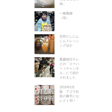
福」
一柳農園
（苺）
宗田だしにん
じんドレッシ
ングほか
愛媛朝日テレ
ビの「スーパ
ーＪチャンネ
ル」にて紹介
されました
2015年5月
版 アゴラ社
長の勝手にセ
レクト30！