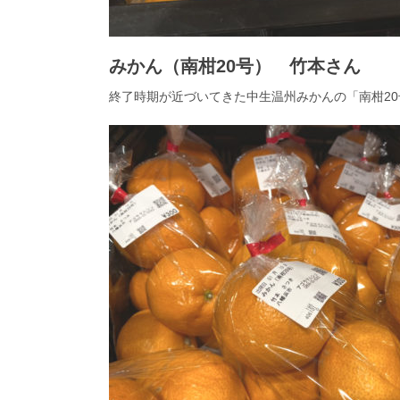
みかん（南柑20号） 竹本さん
終了時期が近づいてきた中生温州みかんの「南柑2