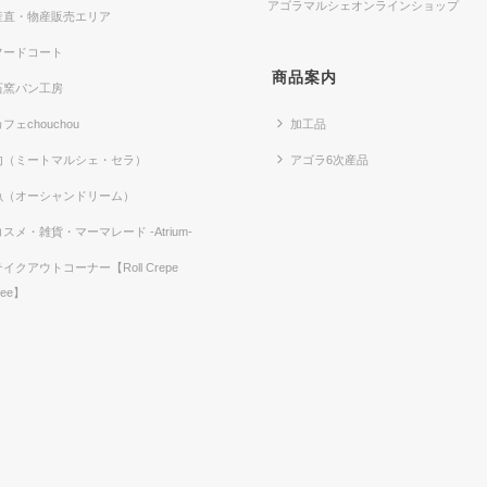
アゴラマルシェオンラインショップ
産直・物産販売エリア
フードコート
商品案内
石窯パン工房
フェchouchou
加工品
肉（ミートマルシェ・セラ）
アゴラ6次産品
魚（オーシャンドリーム）
コスメ・雑貨・マーマレード -Atrium-
テイクアウトコーナー【Roll Crepe
fee】