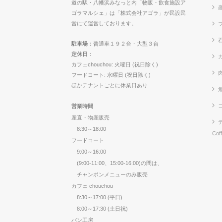
道の駅・八幡浜みなっと内「物販・飲食施設ア
ゴラマルシェ」は「株式会社アゴラ」が民設民
営にて運営しております。
駐車場
：普通車１９２台・大型３台
定休日
：
カ
カフェchouchou: 火曜日 (祝日除く)
フードコート: 水曜日 (祝日除く)
ほかテナントごとに休業日あり
営業時間
産直・物産販売
8:30～18:00
Cof
フードコート
9:00～16:00
(9:00-11:00、15:00-16:00)の間は、
チャンポンメニューのみ販売
カフェ chouchou
8:30～17:00 (平日)
8:00～17:30 (土日祝)
パン工房