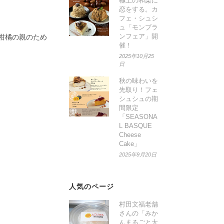
極上の和栗に
恋をする。カ
フェ・シュシ
ュ「モンブラ
ンフェア」開
柑橘の親のため
催！
2025年10月25
日
秋の味わいを
先取り！フェ
シュシュの期
間限定
「SEASONA
L BASQUE
Cheese
Cake」
2025年9月20日
人気のページ
村田文福老舗
さんの「みか
んまるごと大