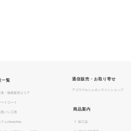
通信販売・お取り寄せ
設一覧
アゴラマルシェオンラインショップ
産直・物産販売エリア
フードコート
商品案内
石窯パン工房
フェchouchou
加工品