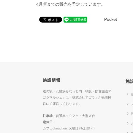
4月頃までの販売を予定しています。
Pocket
施設情報
施
道の駅・八幡浜みなっと内「物販・飲食施設ア
ゴラマルシェ」は「株式会社アゴラ」が民設民
営にて運営しております。
駐車場
：普通車１９２台・大型３台
定休日
：
カ
カフェchouchou: 火曜日 (祝日除く)