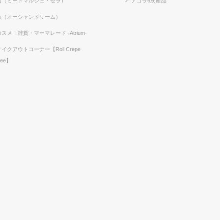
肉（ミートマルシェ・セラ）
アゴラ6次産品
魚（オーシャンドリーム）
コスメ・雑貨・マーマレード -Atrium-
テイクアウトコーナー【Roll Crepe
fee】