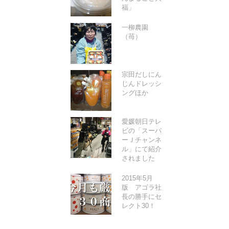
福」
一柳農園
（苺）
宗田だしにん
じんドレッシ
ングほか
愛媛朝日テレ
ビの「スーパ
ーＪチャンネ
ル」にて紹介
されました
2015年5月
版 アゴラ社
長の勝手にセ
レクト30！