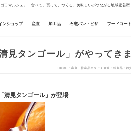
アゴラマルシェ」 食べて、買って、つくる。美味しいがつながる地域密着型
インショップ
産直
加工品
石窯パン・ピザ
フードコー
清見タンゴール」がやってき
HOME
/
産直・特産品エリア
/
産直・特産品・雑
「清見タンゴール」が登場