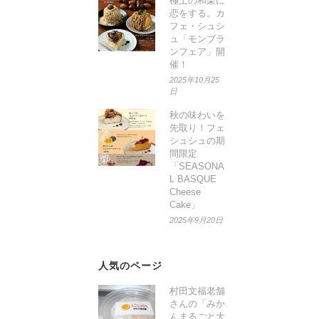
極上の和栗に
恋をする。カ
フェ・シュシ
ュ「モンブラ
ンフェア」開
催！
2025年10月25
日
秋の味わいを
先取り！フェ
シュシュの期
間限定
「SEASONA
L BASQUE
Cheese
Cake」
2025年9月20日
人気のページ
村田文福老舗
さんの「みか
んまるごと大