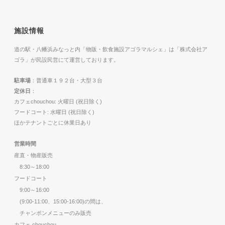
施設情報
道の駅・八幡浜みなっと内「物販・飲食施設アゴラマルシェ」は「株式会社ア
ゴラ」が民設民営にて運営しております。
駐車場
：普通車１９２台・大型３台
定休日
：
カフェchouchou: 火曜日 (祝日除く)
フードコート: 水曜日 (祝日除く)
ほかテナントごとに休業日あり
営業時間
産直・物産販売
8:30～18:00
フードコート
9:00～16:00
(9:00-11:00、15:00-16:00)の間は、
チャンポンメニューのみ販売
カフェ chouchou