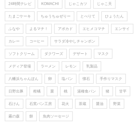
24時間テレビ
KOMACHI
じゃこカツ
じゃこ天
たまごケーキ
ちゅうちゅぜりー
とべりて
ひょうたん
ふなや
よるマチ！
アボカド
エヒメコマチ
エンサイ
カレー
コーヒー
サラダ冷やしチャンポン
ソフトクリーム
ダクワーズ
デザート
マスク
メディア登場
ラーメン
レモン
乳製品
八幡浜ちゃんぽん
卵
塩パン
懐石
手作りマスク
日野出豚
柑橘
栗
桃
湯種食パン
猪
甘平
石けん
石窯パン工房
花火
茶蔵
醤油
野菜
霧の森
餅
魚肉ソーセージ