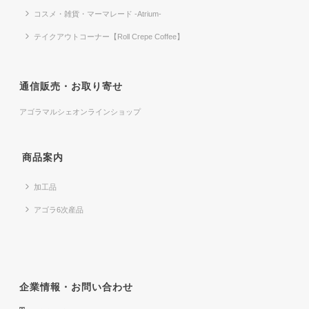
コスメ・雑貨・マーマレード -Atrium-
テイクアウトコーナー【Roll Crepe Coffee】
通信販売・お取り寄せ
アゴラマルシェオンラインショップ
商品案内
加工品
アゴラ6次産品
企業情報・お問い合わせ