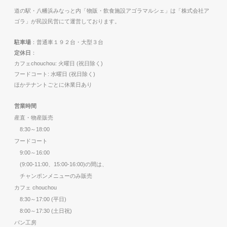
道の駅・八幡浜みなっと内「物販・飲食施設アゴラマルシェ」は「株式会社ア
ゴラ」が民設民営にて運営しております。
駐車場
：普通車１９２台・大型３台
定休日
：
カフェchouchou: 火曜日 (祝日除く)
フードコート: 水曜日 (祝日除く)
ほかテナントごとに休業日あり
営業時間
産直・物産販売
8:30～18:00
フードコート
9:00～16:00
(9:00-11:00、15:00-16:00)の間は、
チャンポンメニューのみ販売
カフェ chouchou
8:30～17:00 (平日)
8:00～17:30 (土日祝)
パン工房