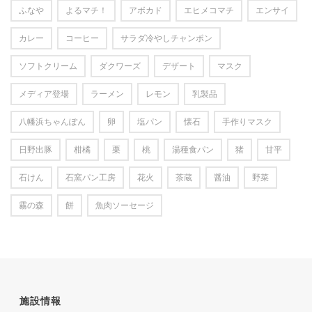
ふなや
よるマチ！
アボカド
エヒメコマチ
エンサイ
カレー
コーヒー
サラダ冷やしチャンポン
ソフトクリーム
ダクワーズ
デザート
マスク
メディア登場
ラーメン
レモン
乳製品
八幡浜ちゃんぽん
卵
塩パン
懐石
手作りマスク
日野出豚
柑橘
栗
桃
湯種食パン
猪
甘平
石けん
石窯パン工房
花火
茶蔵
醤油
野菜
霧の森
餅
魚肉ソーセージ
施設情報