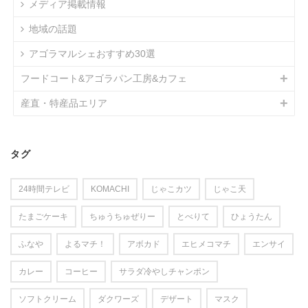
メディア掲載情報
地域の話題
アゴラマルシェおすすめ30選
フードコート&アゴラパン工房&カフェ
産直・特産品エリア
タグ
24時間テレビ
KOMACHI
じゃこカツ
じゃこ天
たまごケーキ
ちゅうちゅぜりー
とべりて
ひょうたん
ふなや
よるマチ！
アボカド
エヒメコマチ
エンサイ
カレー
コーヒー
サラダ冷やしチャンポン
ソフトクリーム
ダクワーズ
デザート
マスク