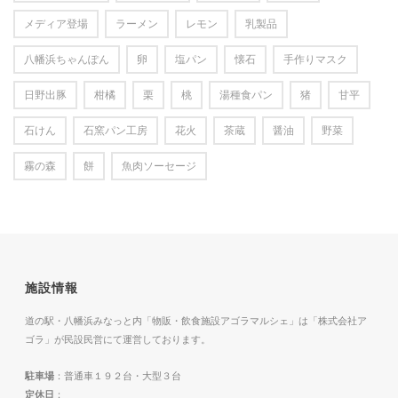
メディア登場
ラーメン
レモン
乳製品
八幡浜ちゃんぽん
卵
塩パン
懐石
手作りマスク
日野出豚
柑橘
栗
桃
湯種食パン
猪
甘平
石けん
石窯パン工房
花火
茶蔵
醤油
野菜
霧の森
餅
魚肉ソーセージ
施設情報
道の駅・八幡浜みなっと内「物販・飲食施設アゴラマルシェ」は「株式会社ア
ゴラ」が民設民営にて運営しております。
駐車場
：普通車１９２台・大型３台
定休日
：