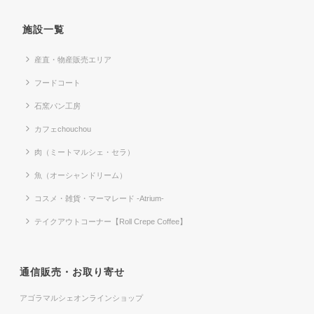
施設一覧
産直・物産販売エリア
フードコート
石窯パン工房
カフェchouchou
肉（ミートマルシェ・セラ）
魚（オーシャンドリーム）
コスメ・雑貨・マーマレード -Atrium-
テイクアウトコーナー【Roll Crepe Coffee】
通信販売・お取り寄せ
アゴラマルシェオンラインショップ