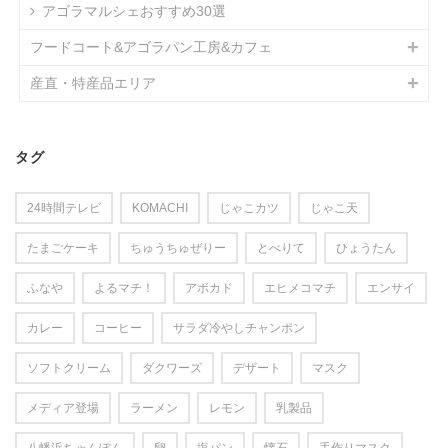
アゴラマルシェおすすめ30選
フードコート&アゴラパン工房&カフェ
産直・特産品エリア
タグ
24時間テレビ
KOMACHI
じゃこカツ
じゃこ天
たまごケーキ
ちゅうちゅぜりー
とべりて
ひょうたん
ふなや
よるマチ！
アボカド
エヒメコマチ
エンサイ
カレー
コーヒー
サラダ冷やしチャンポン
ソフトクリーム
ダクワーズ
デザート
マスク
メディア登場
ラーメン
レモン
乳製品
八幡浜ちゃんぽん
卵
塩パン
懐石
手作りマスク