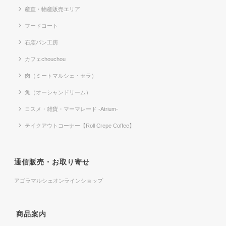
産直・物産販売エリア
フードコート
石窯パン工房
カフェchouchou
肉（ミートマルシェ・セラ）
魚（オーシャンドリーム）
コスメ・雑貨・マーマレード -Atrium-
テイクアウトコーナー【Roll Crepe Coffee】
通信販売・お取り寄せ
アゴラマルシェオンラインショップ
商品案内