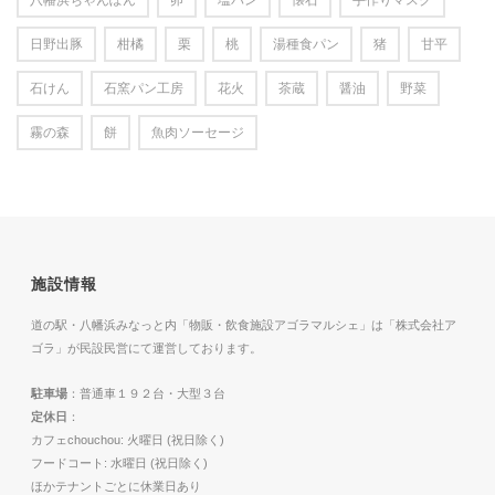
日野出豚
柑橘
栗
桃
湯種食パン
猪
甘平
石けん
石窯パン工房
花火
茶蔵
醤油
野菜
霧の森
餅
魚肉ソーセージ
施設情報
道の駅・八幡浜みなっと内「物販・飲食施設アゴラマルシェ」は「株式会社ア
ゴラ」が民設民営にて運営しております。
駐車場
：普通車１９２台・大型３台
定休日
：
カフェchouchou: 火曜日 (祝日除く)
フードコート: 水曜日 (祝日除く)
ほかテナントごとに休業日あり