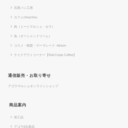
石窯パン工房
カフェchouchou
肉（ミートマルシェ・セラ）
魚（オーシャンドリーム）
コスメ・雑貨・マーマレード -Atrium-
テイクアウトコーナー【Roll Crepe Coffee】
通信販売・お取り寄せ
アゴラマルシェオンラインショップ
商品案内
加工品
アゴラ6次産品