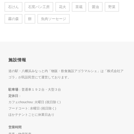
石けん
石窯パン工房
花火
茶蔵
醤油
野菜
霧の森
餅
魚肉ソーセージ
施設情報
道の駅・八幡浜みなっと内「物販・飲食施設アゴラマルシェ」は「株式会社ア
ゴラ」が民設民営にて運営しております。
駐車場
：普通車１９２台・大型３台
定休日
：
カフェchouchou: 火曜日 (祝日除く)
フードコート: 水曜日 (祝日除く)
ほかテナントごとに休業日あり
営業時間
産直・物産販売