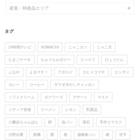
産直・特産品エリア
タグ
24時間テレビ
KOMACHI
じゃこカツ
じゃこ天
たまごケーキ
ちゅうちゅぜりー
とべりて
ひょうたん
ふなや
よるマチ！
アボカド
エヒメコマチ
エンサイ
カレー
コーヒー
サラダ冷やしチャンポン
ソフトクリーム
ダクワーズ
デザート
マスク
メディア登場
ラーメン
レモン
乳製品
八幡浜ちゃんぽん
卵
塩パン
懐石
手作りマスク
日野出豚
柑橘
栗
桃
湯種食パン
猪
甘平