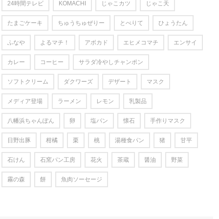
24時間テレビ
KOMACHI
じゃこカツ
じゃこ天
たまごケーキ
ちゅうちゅぜりー
とべりて
ひょうたん
ふなや
よるマチ！
アボカド
エヒメコマチ
エンサイ
カレー
コーヒー
サラダ冷やしチャンポン
ソフトクリーム
ダクワーズ
デザート
マスク
メディア登場
ラーメン
レモン
乳製品
八幡浜ちゃんぽん
卵
塩パン
懐石
手作りマスク
日野出豚
柑橘
栗
桃
湯種食パン
猪
甘平
石けん
石窯パン工房
花火
茶蔵
醤油
野菜
霧の森
餅
魚肉ソーセージ