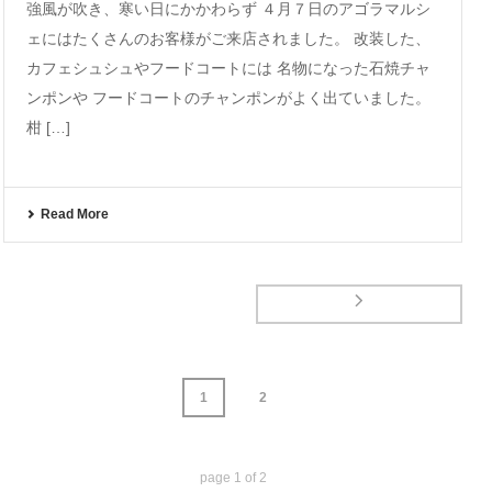
強風が吹き、寒い日にかかわらず ４月７日のアゴラマルシ
ェにはたくさんのお客様がご来店されました。 改装した、
カフェシュシュやフードコートには 名物になった石焼チャ
ンポンや フードコートのチャンポンがよく出ていました。
柑 […]
Read More
1
2
page
1
of
2