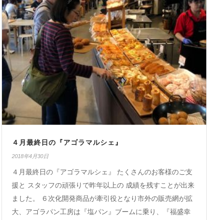
４月最終日の『アゴラマルシェ』
2018年4月30日
４月最終日の『アゴラマルシェ』 たくさんのお客様のご支
援と スタッフの頑張りで昨年以上の 成績を残すことが出来
ました。 ６次化開発商品が牽引役となり市外の販売網が拡
大、アゴラパン工房は『塩パン』ブームに乗り、『福盛幸