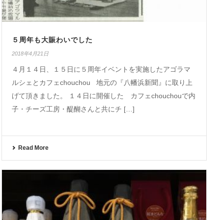
５周年も大賑わいでした
2018年4月21日
４月１４日、１５日に５周年イベントを実施したアゴラマ
ルシェとカフェchouchou 地元の『八幡浜新聞』に取り上
げて頂きました。 １４日に開催した カフェchouchouで内
子・チーズ工房・醍醐さんと共にチ […]
Read More