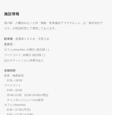
施設情報
道の駅・八幡浜みなっと内「物販・飲食施設アゴラマルシェ」は「株式会社ア
ゴラ」が民設民営にて運営しております。
駐車場
：普通車１９２台・大型３台
定休日
：
カフェchouchou: 火曜日 (祝日除く)
フードコート: 水曜日 (祝日除く)
ほかテナントごとに休業日あり
営業時間
産直・物産販売
8:30～18:00
フードコート
9:00～16:00
(9:00-11:00、15:00-16:00)の間は、
チャンポンメニューのみ販売
カフェ chouchou
8:30～17:00 (平日)
8:00～17:30 (土日祝)