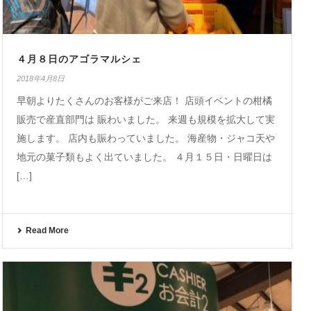
４月８日のアゴラマルシェ
2018年4月8日
早朝よりたくさんのお客様がご来店！ 店頭イベントの柑橘
販売で産直部門は 賑わいました。 来週も規模を拡大して実
施します。 店内も賑わっていました。 海産物・ジャコ天や
地元の菓子類もよく出ていました。 ４月１５日・日曜日は
[…]
Read More