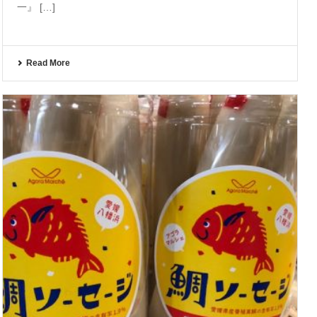
一』 […]
Read More