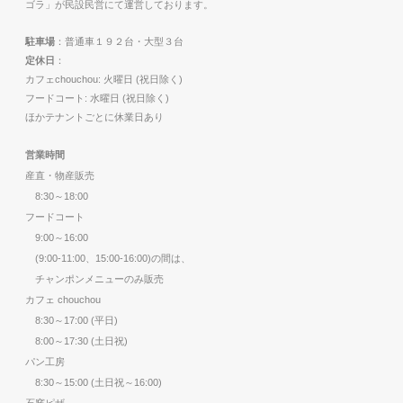
ゴラ」が民設民営にて運営しております。
駐車場
：普通車１９２台・大型３台
定休日
：
カフェchouchou: 火曜日 (祝日除く)
フードコート: 水曜日 (祝日除く)
ほかテナントごとに休業日あり
営業時間
産直・物産販売
8:30～18:00
フードコート
9:00～16:00
(9:00-11:00、15:00-16:00)の間は、
チャンポンメニューのみ販売
カフェ chouchou
8:30～17:00 (平日)
8:00～17:30 (土日祝)
パン工房
8:30～15:00 (土日祝～16:00)
石窯ピザ