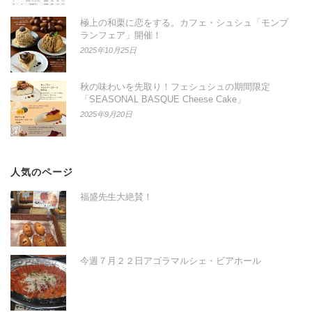
極上の和栗に恋をする。カフェ・シュシュ「モンブ
ランフェア」開催！
2025年10月25日
秋の味わいを先取り！フェシュシュの期間限定
「SEASONAL BASQUE Cheese Cake」
2025年9月20日
人気のページ
福盛先生大絶賛！
今週７月２２日アゴラマルシェ・ビアホール